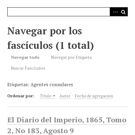
i
n
c
i
Navegar por los
p
a
fascículos (1 total)
l
Navegar todo
Navegar por Etiqueta
Buscar Fascículos
Etiquetas: Agentes consulares
Ordenar por:
Título
Autor
Fecha de agregación
El Diario del Imperio, 1865, Tomo
2, No 183, Agosto 9