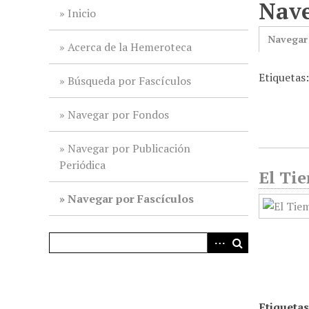
Nave
i
Inicio
n
Navegar
c
Acerca de la Hemeroteca
i
Etiquetas
p
Búsqueda por Fascículos
a
l
Navegar por Fondos
Navegar por Publicación
Periódica
El Tie
Navegar por Fascículos
Etiquetas