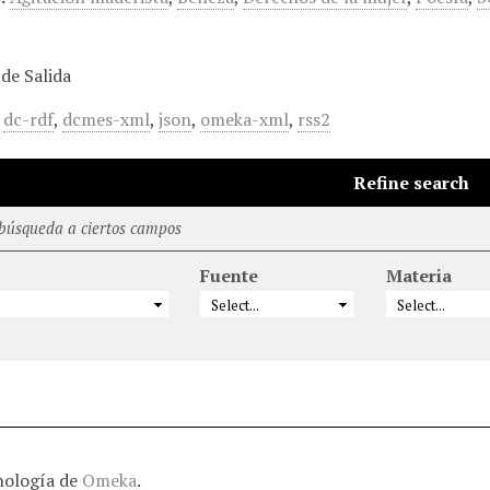
de Salida
,
dc-rdf
,
dcmes-xml
,
json
,
omeka-xml
,
rss2
Refine search
 búsqueda a ciertos campos
Fuente
Materia
nología de
Omeka
.