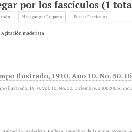
gar por los fascículos (1 tota
 todo
Navegar por Etiqueta
Buscar Fascículos
: Agitación maderista
mpo Ilustrado, 1910. Año 10. No. 50. 
:
Agitación maderista
,
Belleza
,
Derechos de la mujer
,
Poesía
,
S