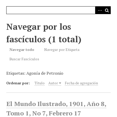
i
n
c
i
Navegar por los
p
a
fascículos (1 total)
l
Navegar todo
Navegar por Etiqueta
Buscar Fascículos
Etiquetas: Agonía de Petronio
Ordenar por:
Título
Autor
Fecha de agregación
El Mundo Ilustrado, 1901, Año 8,
Tomo 1, No 7, Febrero 17