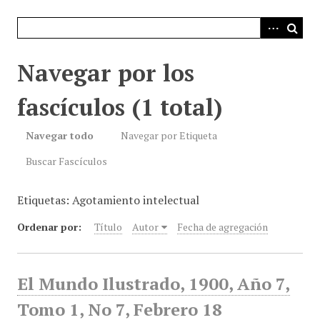
i
n
c
i
Navegar por los
p
a
fascículos (1 total)
l
Navegar todo
Navegar por Etiqueta
Buscar Fascículos
Etiquetas: Agotamiento intelectual
Ordenar por:
Título
Autor
Fecha de agregación
El Mundo Ilustrado, 1900, Año 7,
Tomo 1, No 7, Febrero 18