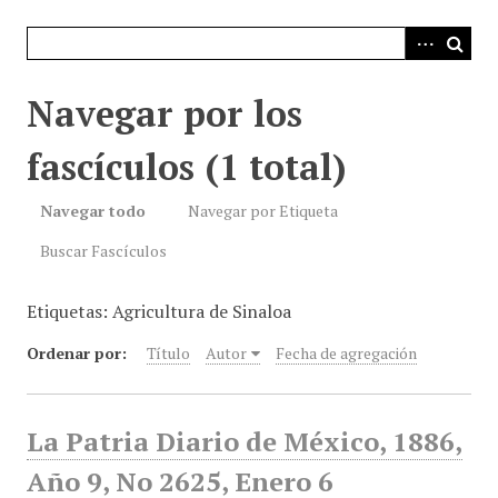
i
n
c
i
Navegar por los
p
a
fascículos (1 total)
l
Navegar todo
Navegar por Etiqueta
Buscar Fascículos
Etiquetas: Agricultura de Sinaloa
Ordenar por:
Título
Autor
Fecha de agregación
La Patria Diario de México, 1886,
Año 9, No 2625, Enero 6