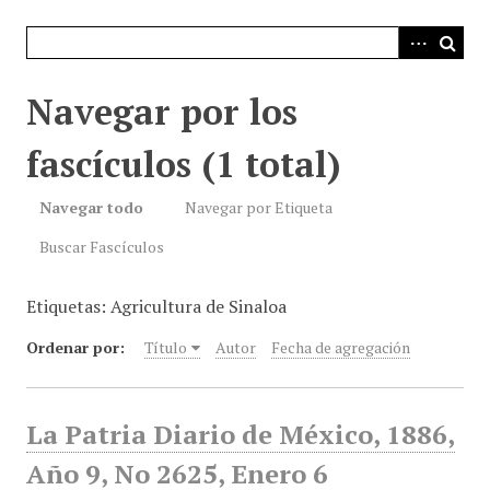
i
n
c
i
Navegar por los
p
a
fascículos (1 total)
l
Navegar todo
Navegar por Etiqueta
Buscar Fascículos
Etiquetas: Agricultura de Sinaloa
Ordenar por:
Título
Autor
Fecha de agregación
La Patria Diario de México, 1886,
Año 9, No 2625, Enero 6