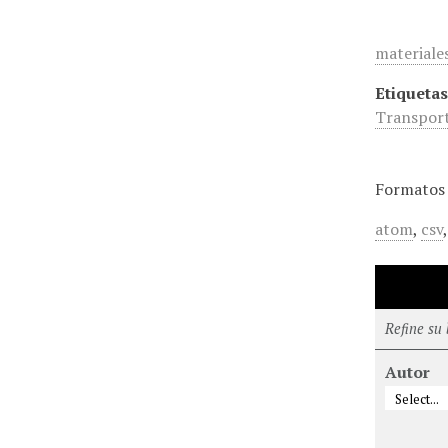
materiale
Etiquetas
Transport
Formatos 
atom
,
csv
Refine su
Autor