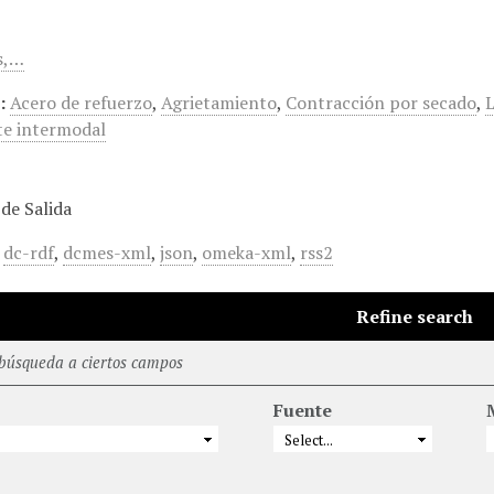
s,…
:
Acero de refuerzo
,
Agrietamiento
,
Contracción por secado
,
L
e intermodal
de Salida
,
dc-rdf
,
dcmes-xml
,
json
,
omeka-xml
,
rss2
Refine search
 búsqueda a ciertos campos
Fuente