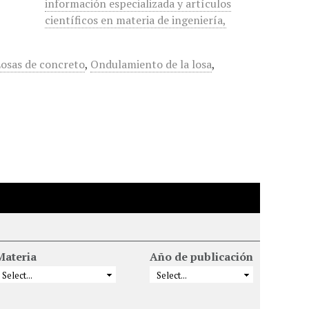
información especializada y artículos
científicos en materia de ingeniería,
osas de concreto
,
Ondulamiento de la losa
,
Materia
Año de publicación