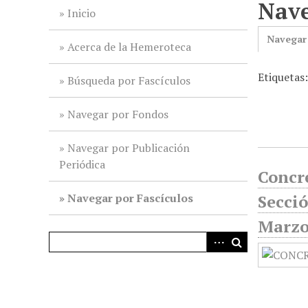
Nave
i
Inicio
n
Navegar
c
Acerca de la Hemeroteca
i
Etiquetas
p
Búsqueda por Fascículos
a
l
Navegar por Fondos
Navegar por Publicación
Periódica
Concre
Navegar por Fascículos
Secció
Marzo