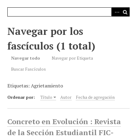
i
n
c
i
Navegar por los
p
a
fascículos (1 total)
l
Navegar todo
Navegar por Etiqueta
Buscar Fascículos
Etiquetas: Agrietamiento
Ordenar por:
Título
Autor
Fecha de agregación
Concreto en Evolución : Revista
de la Sección Estudiantil FIC-