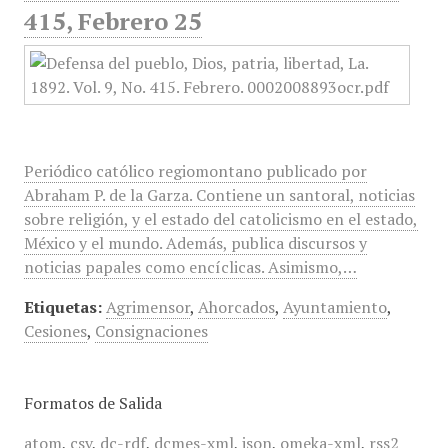
415, Febrero 25
Periódico católico regiomontano publicado por
Abraham P. de la Garza. Contiene un santoral, noticias
sobre religión, y el estado del catolicismo en el estado,
México y el mundo. Además, publica discursos y
noticias papales como encíclicas. Asimismo,…
Etiquetas:
Agrimensor
,
Ahorcados
,
Ayuntamiento
,
Cesiones
,
Consignaciones
Formatos de Salida
atom
,
csv
,
dc-rdf
,
dcmes-xml
,
json
,
omeka-xml
,
rss2