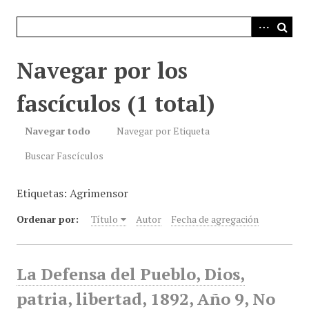
i
n
c
i
Navegar por los
p
a
fascículos (1 total)
l
Navegar todo
Navegar por Etiqueta
Buscar Fascículos
Etiquetas: Agrimensor
Ordenar por:
Título
Autor
Fecha de agregación
La Defensa del Pueblo, Dios,
patria, libertad, 1892, Año 9, No