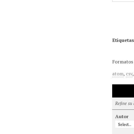
Etiquetas
Formatos 
atom
,
csv
Refine su
Autor