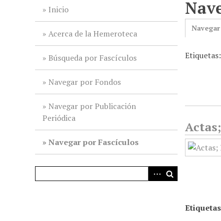
Nave
i
Inicio
n
Navegar
c
Acerca de la Hemeroteca
i
Etiquetas
p
Búsqueda por Fascículos
a
l
Navegar por Fondos
Navegar por Publicación
Periódica
Actas;
Navegar por Fascículos
Etiquetas