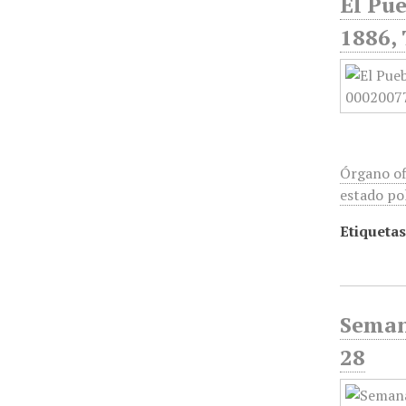
El Pue
1886, 
Órgano of
estado pol
Etiquetas
Seman
28