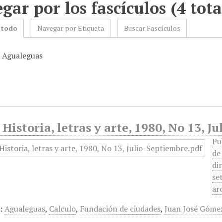
gar por los fascículos (4 tota
 todo
Navegar por Etiqueta
Buscar Fascículos
: Agualeguas
 Historia, letras y arte, 1980, No 13, 
Pu
de
di
se
ar
:
Agualeguas
,
Calculo
,
Fundación de ciudades
,
Juan José Góme