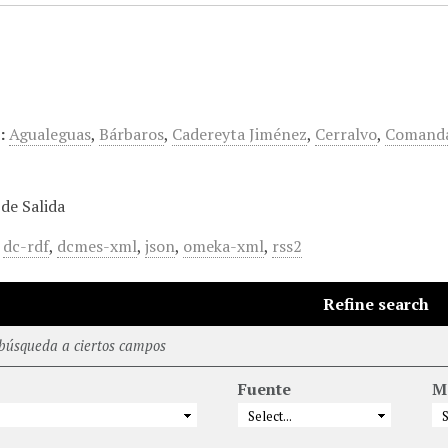
:
Agualeguas
,
Bárbaros
,
Cadereyta Jiménez
,
Cerralvo
,
Comand
de Salida
,
dc-rdf
,
dcmes-xml
,
json
,
omeka-xml
,
rss2
Refine search
 búsqueda a ciertos campos
Fuente
M