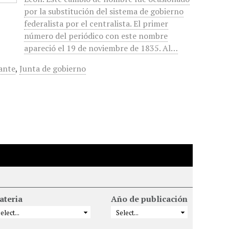
por la substitución del sistema de gobierno
federalista por el centralista. El primer
número del periódico con este nombre
apareció el 19 de noviembre de 1835. Al…
ante
,
Junta de gobierno
ateria
Año de publicación