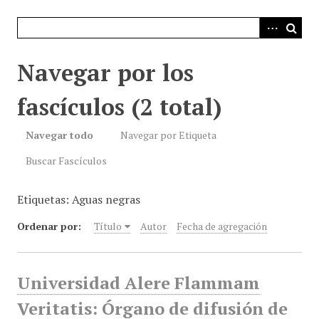
i
n
c
i
Navegar por los
p
a
fascículos (2 total)
l
Navegar todo
Navegar por Etiqueta
Buscar Fascículos
Etiquetas: Aguas negras
Ordenar por:
Título
Autor
Fecha de agregación
Universidad Alere Flammam
Veritatis: Órgano de difusión de