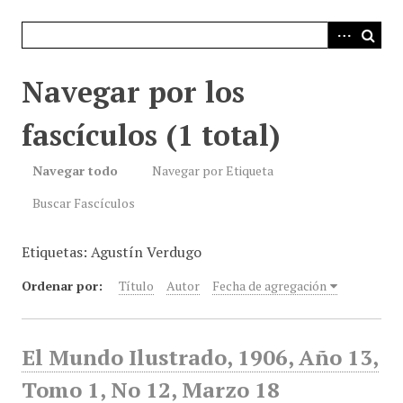
i
n
c
i
Navegar por los
p
a
fascículos (1 total)
l
Navegar todo
Navegar por Etiqueta
Buscar Fascículos
Etiquetas: Agustín Verdugo
Ordenar por:
Título
Autor
Fecha de agregación
El Mundo Ilustrado, 1906, Año 13,
Tomo 1, No 12, Marzo 18