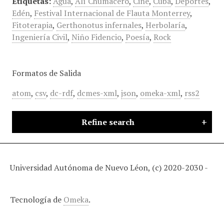
Etiquetas:
Agua
,
Alí Chumacero
,
Cine
,
Cuba
,
Deportes
,
Edén
,
Festival Internacional de Flauta Monterrey
,
Fitoterapia
,
Gerthonotus infernales
,
Herbolaría
,
Ingeniería Civil
,
Niño Fidencio
,
Poesía
,
Rock
Formatos de Salida
atom
,
csv
,
dc-rdf
,
dcmes-xml
,
json
,
omeka-xml
,
rss2
Refine search
Universidad Autónoma de Nuevo Léon, (c) 2020-2030 -
Tecnología de
Omeka
.