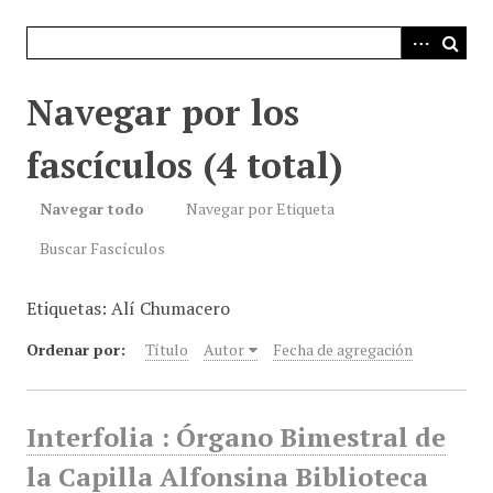
i
n
c
i
Navegar por los
p
a
fascículos (4 total)
l
Navegar todo
Navegar por Etiqueta
Buscar Fascículos
Etiquetas: Alí Chumacero
Ordenar por:
Título
Autor
Fecha de agregación
Interfolia : Órgano Bimestral de
la Capilla Alfonsina Biblioteca