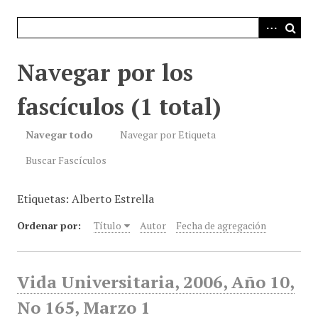
i
n
c
i
Navegar por los
p
a
fascículos (1 total)
l
Navegar todo
Navegar por Etiqueta
Buscar Fascículos
Etiquetas: Alberto Estrella
Ordenar por:
Título
Autor
Fecha de agregación
Vida Universitaria, 2006, Año 10,
No 165, Marzo 1