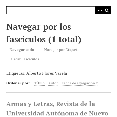
i
n
c
i
Navegar por los
p
a
fascículos (1 total)
l
Navegar todo
Navegar por Etiqueta
Buscar Fascículos
Etiquetas: Alberto Flores Varela
Ordenar por:
Título
Autor
Fecha de agregación
Armas y Letras, Revista de la
Universidad Autónoma de Nuevo