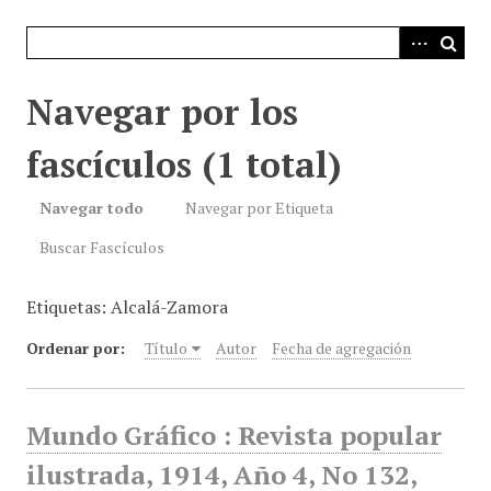
i
n
c
i
Navegar por los
p
a
fascículos (1 total)
l
Navegar todo
Navegar por Etiqueta
Buscar Fascículos
Etiquetas: Alcalá-Zamora
Ordenar por:
Título
Autor
Fecha de agregación
Mundo Gráfico : Revista popular
ilustrada, 1914, Año 4, No 132,