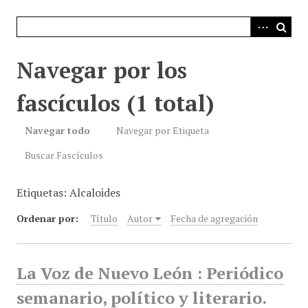
i
n
c
i
Navegar por los
p
a
fascículos (1 total)
l
Navegar todo
Navegar por Etiqueta
Buscar Fascículos
Etiquetas: Alcaloides
Ordenar por:
Título
Autor
Fecha de agregación
La Voz de Nuevo León : Periódico
semanario, político y literario.