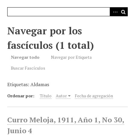
i
n
c
i
Navegar por los
p
a
fascículos (1 total)
l
Navegar todo
Navegar por Etiqueta
Buscar Fascículos
Etiquetas: Aldamas
Ordenar por:
Título
Autor
Fecha de agregación
Curro Meloja, 1911, Año 1, No 30,
Junio 4