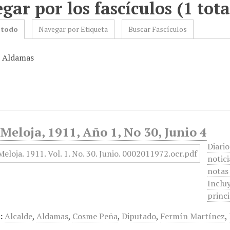
gar por los fascículos (1 tota
 todo
Navegar por Etiqueta
Buscar Fascículos
: Aldamas
Meloja, 1911, Año 1, No 30, Junio 4
Diari
notici
notas 
Inclu
princ
:
Alcalde
,
Aldamas
,
Cosme Peña
,
Diputado
,
Fermín Martínez
,