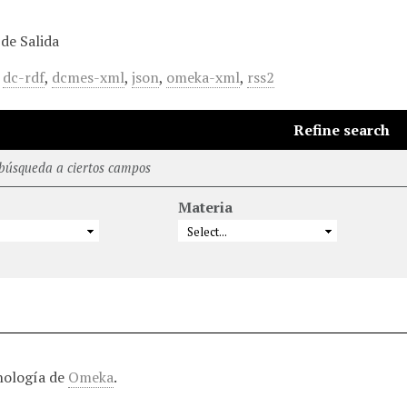
de Salida
,
dc-rdf
,
dcmes-xml
,
json
,
omeka-xml
,
rss2
Refine search
 búsqueda a ciertos campos
Materia
nología de
Omeka
.