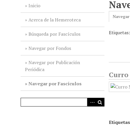
Nave
i
Inicio
n
Navegar
c
Acerca de la Hemeroteca
i
Etiquetas
p
Búsqueda por Fascículos
a
l
Navegar por Fondos
Navegar por Publicación
Periódica
Curro 
Navegar por Fascículos
Etiquetas