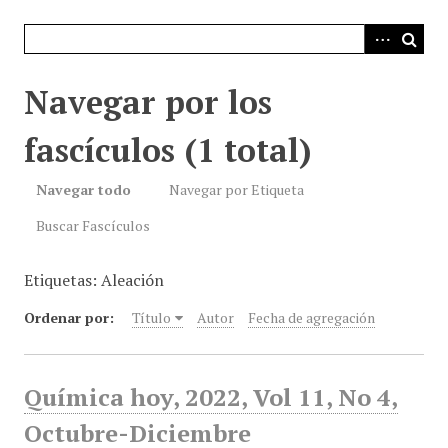
i
n
c
i
Navegar por los
p
a
fascículos (1 total)
l
Navegar todo
Navegar por Etiqueta
Buscar Fascículos
Etiquetas: Aleación
Ordenar por:
Título
Autor
Fecha de agregación
Química hoy, 2022, Vol 11, No 4,
Octubre-Diciembre