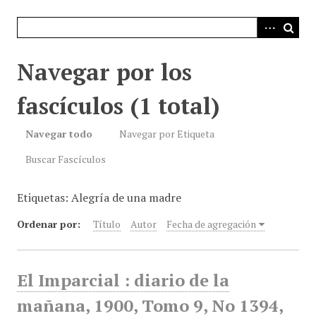
i
n
c
i
Navegar por los
p
a
fascículos (1 total)
l
Navegar todo
Navegar por Etiqueta
Buscar Fascículos
Etiquetas: Alegría de una madre
Ordenar por:
Título
Autor
Fecha de agregación
El Imparcial : diario de la
mañana, 1900, Tomo 9, No 1394,