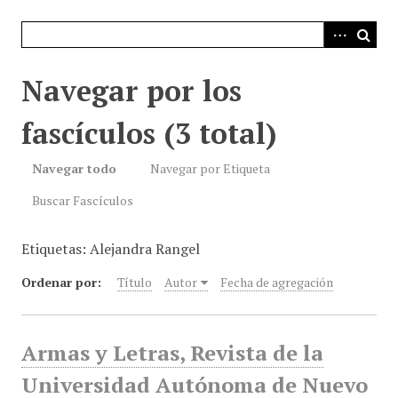
i
n
c
i
Navegar por los
p
a
fascículos (3 total)
l
Navegar todo
Navegar por Etiqueta
Buscar Fascículos
Etiquetas: Alejandra Rangel
Ordenar por:
Título
Autor
Fecha de agregación
Armas y Letras, Revista de la
Universidad Autónoma de Nuevo