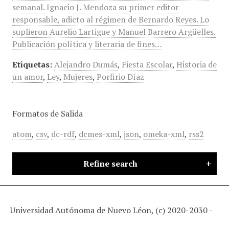
semanal. Ignacio J. Mendoza su primer editor
responsable, adicto al régimen de Bernardo Reyes. Lo
suplieron Aurelio Lartigue y Manuel Barrero Argüelles.
Publicación política y literaria de fines…
Etiquetas:
Alejandro Dumás
,
Fiesta Escolar
,
Historia de
un amor
,
Ley
,
Mujeres
,
Porfirio Díaz
Formatos de Salida
atom
,
csv
,
dc-rdf
,
dcmes-xml
,
json
,
omeka-xml
,
rss2
Refine search
Universidad Autónoma de Nuevo Léon, (c) 2020-2030 -