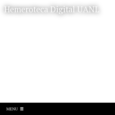
S
Hemeroteca Digital UANL
a
l
t
a
r
a
l
c
o
n
t
e
n
i
d
o
p
MENU
r