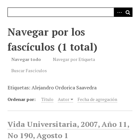
i
n
c
i
Navegar por los
p
a
fascículos (1 total)
l
Navegar todo
Navegar por Etiqueta
Buscar Fascículos
Etiquetas: Alejandro Ordorica Saavedra
Ordenar por:
Título
Autor
Fecha de agregación
Vida Universitaria, 2007, Año 11,
No 190, Agosto 1