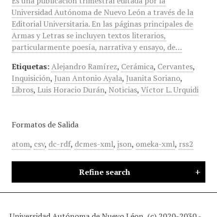
Es una publicación trimestral editada por la
Universidad Autónoma de Nuevo León a través de la
Editorial Universitaria. En las páginas principales de
Armas y Letras se incluyen textos literarios,
particularmente poesía, narrativa y ensayo, de…
Etiquetas:
Alejandro Ramírez
,
Cerámica
,
Cervantes
,
Inquisición
,
Juan Antonio Ayala
,
Juanita Soriano
,
Libros
,
Luis Horacio Durán
,
Noticias
,
Víctor L. Urquidi
Formatos de Salida
atom
,
csv
,
dc-rdf
,
dcmes-xml
,
json
,
omeka-xml
,
rss2
Refine search
Universidad Autónoma de Nuevo Léon, (c) 2020-2030 -