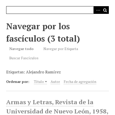
i
n
c
i
Navegar por los
p
a
fascículos (3 total)
l
Navegar todo
Navegar por Etiqueta
Buscar Fascículos
Etiquetas: Alejandro Ramírez
Ordenar por:
Título
Autor
Fecha de agregación
Armas y Letras, Revista de la
Universidad de Nuevo León, 1958,