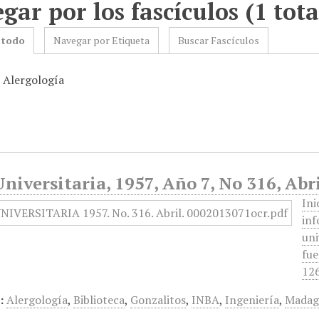
gar por los fascículos (1 tota
 todo
Navegar por Etiqueta
Buscar Fascículos
: Alergología
niversitaria, 1957, Año 7, No 316, Abr
Ini
inf
uni
fue
126
:
Alergología
,
Biblioteca
,
Gonzalitos
,
INBA
,
Ingeniería
,
Madag