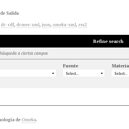
de Salida
,
dc-rdf
,
dcmes-xml
,
json
,
omeka-xml
,
rss2
Refine search
 búsqueda a ciertos campos
Fuente
Materia
nología de
Omeka
.