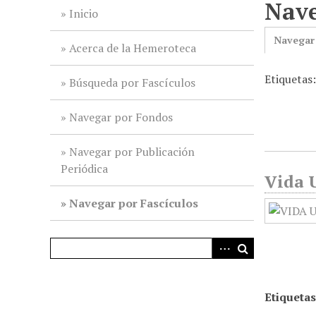
Nave
i
Inicio
n
Navegar
c
Acerca de la Hemeroteca
i
Etiquetas
p
Búsqueda por Fascículos
a
l
Navegar por Fondos
Navegar por Publicación
Periódica
Vida U
Navegar por Fascículos
Etiquetas