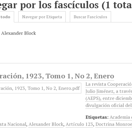
gar por los fascículos (1 tota
 todo
Navegar por Etiqueta
Buscar Fascículos
: Alexander Block
ación, 1923, Tomo 1, No 2, Enero
La revista Cooperación
Julio Jiménez, a travé
(AEPS), entre diciemb
divulgación oficial de
Etiquetas:
Academia d
sta Nacional
,
Alexander Block
,
Artículo 123
,
Doctrina Monro