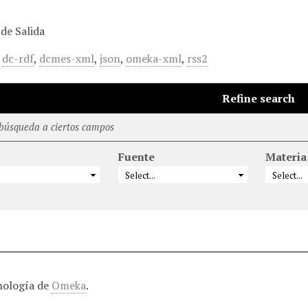
de Salida
,
dc-rdf
,
dcmes-xml
,
json
,
omeka-xml
,
rss2
Refine search
 búsqueda a ciertos campos
Fuente
Materia
nología de
Omeka
.