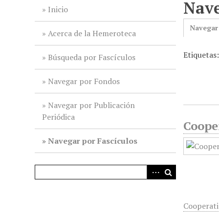
Nave
i
Inicio
n
Navegar
c
Acerca de la Hemeroteca
i
Etiquetas
p
Búsqueda por Fascículos
a
l
Navegar por Fondos
Navegar por Publicación
Periódica
Cooper
Navegar por Fascículos
Cooperati