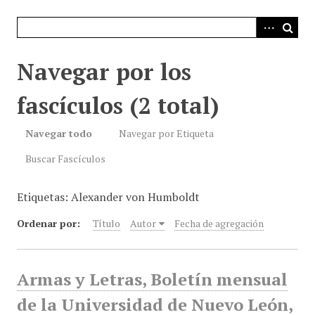
i
n
c
i
Navegar por los
p
a
fascículos (2 total)
l
Navegar todo
Navegar por Etiqueta
Buscar Fascículos
Etiquetas: Alexander von Humboldt
Ordenar por:
Título
Autor
Fecha de agregación
Armas y Letras, Boletín mensual
de la Universidad de Nuevo León,