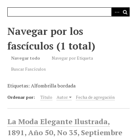
i
n
c
i
Navegar por los
p
a
fascículos (1 total)
l
Navegar todo
Navegar por Etiqueta
Buscar Fascículos
Etiquetas: Alfombrilla bordada
Ordenar por:
Título
Autor
Fecha de agregación
La Moda Elegante Ilustrada,
1891, Año 50, No 35, Septiembre