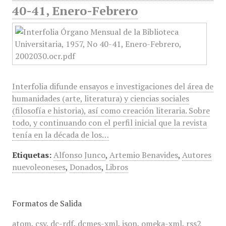
40-41, Enero-Febrero
Interfolia difunde ensayos e investigaciones del área de
humanidades (arte, literatura) y ciencias sociales
(filosofía e historia), así como creación literaria. Sobre
todo, y continuando con el perfil inicial que la revista
tenía en la década de los…
Etiquetas:
Alfonso Junco
,
Artemio Benavides
,
Autores
nuevoleoneses
,
Donados
,
Libros
Formatos de Salida
atom
,
csv
,
dc-rdf
,
dcmes-xml
,
json
,
omeka-xml
,
rss2