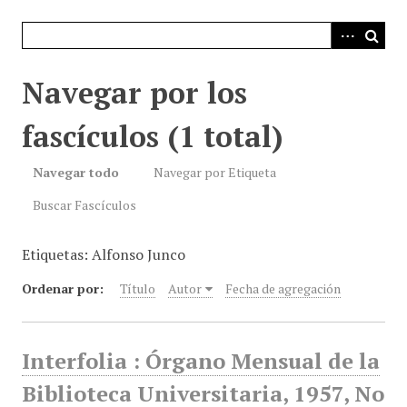
i
n
c
i
Navegar por los
p
a
fascículos (1 total)
l
Navegar todo
Navegar por Etiqueta
Buscar Fascículos
Etiquetas: Alfonso Junco
Ordenar por:
Título
Autor
Fecha de agregación
Interfolia : Órgano Mensual de la
Biblioteca Universitaria, 1957, No