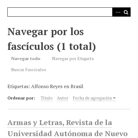
i
n
c
i
Navegar por los
p
a
fascículos (1 total)
l
Navegar todo
Navegar por Etiqueta
Buscar Fascículos
Etiquetas: Alfonso Reyes en Brasil
Ordenar por:
Título
Autor
Fecha de agregación
Armas y Letras, Revista de la
Universidad Autónoma de Nuevo