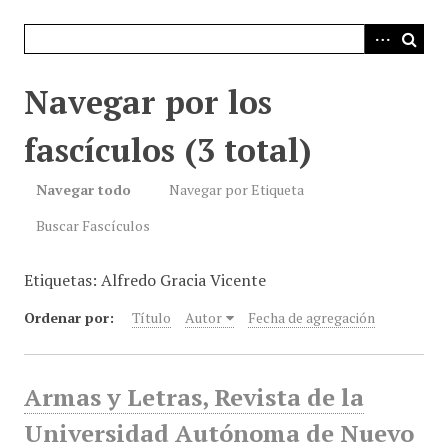
i
n
c
i
Navegar por los
p
a
fascículos (3 total)
l
Navegar todo
Navegar por Etiqueta
Buscar Fascículos
Etiquetas: Alfredo Gracia Vicente
Ordenar por:
Título
Autor
Fecha de agregación
Armas y Letras, Revista de la
Universidad Autónoma de Nuevo