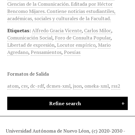
Ciencias de la Comunicación. Editada por Héctor
Bencomo Mijares. Contiene noticias estudiantiles,
académicas, sociales y culturales de la Facultad.
Etiquetas:
Alfredo Gracia Vicente
,
Carlos Miloc
,
Comunicación Social
,
Foro de Consulta Popular
,
Libertad de expresión
,
Locutor empírico
,
Mario
Agredano
,
Pensamientos
,
Poesías
Formatos de Salida
atom
,
csv
,
dc-rdf
,
dcmes-xml
,
json
,
omeka-xml
,
rss2
Refine search
Universidad Autónoma de Nuevo Léon, (c) 2020-2030 -