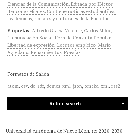
Ciencias de la Comunicación. Editada por Héctor
Bencomo Mijares. Contiene noticias estudiantiles,
académicas, sociales y culturales de la Facultad.
Etiquetas:
Alfredo Gracia Vicente
,
Carlos Miloc
,
Comunicación Social
,
Foro de Consulta Popular
,
Libertad de expresión
,
Locutor empírico
,
Mario
Agredano
,
Pensamientos
,
Poesías
Formatos de Salida
atom
,
csv
,
dc-rdf
,
dcmes-xml
,
json
,
omeka-xml
,
rss2
Refine search
Universidad Autónoma de Nuevo Léon, (c) 2020-2030 -