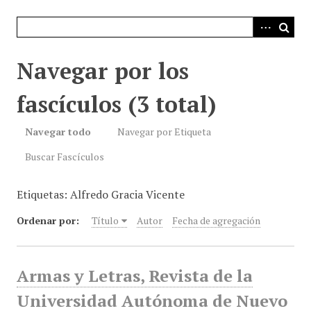
i
n
c
i
Navegar por los
p
a
fascículos (3 total)
l
Navegar todo
Navegar por Etiqueta
Buscar Fascículos
Etiquetas: Alfredo Gracia Vicente
Ordenar por:
Título
Autor
Fecha de agregación
Armas y Letras, Revista de la
Universidad Autónoma de Nuevo