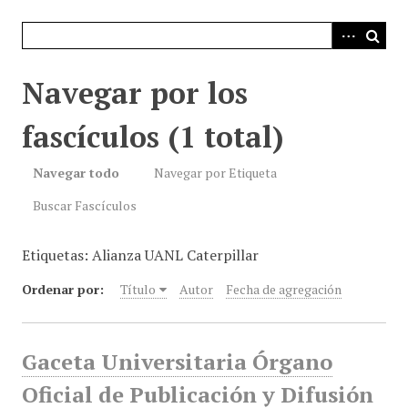
i
n
c
i
Navegar por los
p
a
fascículos (1 total)
l
Navegar todo
Navegar por Etiqueta
Buscar Fascículos
Etiquetas: Alianza UANL Caterpillar
Ordenar por:
Título
Autor
Fecha de agregación
Gaceta Universitaria Órgano
Oficial de Publicación y Difusión