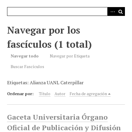
i
n
c
i
Navegar por los
p
a
fascículos (1 total)
l
Navegar todo
Navegar por Etiqueta
Buscar Fascículos
Etiquetas: Alianza UANL Caterpillar
Ordenar por:
Título
Autor
Fecha de agregación
Gaceta Universitaria Órgano
Oficial de Publicación y Difusión