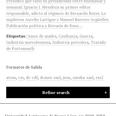
Periódico que varió su periodicidad entre bisemanal y
semanal. Ignacio J. Mendoza su primer editor
responsable, adicto al régimen de Bernardo Reyes. Lo
suplieron Aurelio Lartigue y Manuel Barrero Argüelles.
Publicación política y literaria de fines…
Etiquetas:
Amor de madre
,
Confianza
,
Guerra
,
Industria nuevoleonesa
,
Industria petrolera
,
Tratado
de Portsmouth
Formatos de Salida
atom
,
csv
,
dc-rdf
,
dcmes-xml
,
json
,
omeka-xml
,
rss2
Refine search