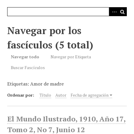
i
n
c
i
Navegar por los
p
a
fascículos (5 total)
l
Navegar todo
Navegar por Etiqueta
Buscar Fascículos
Etiquetas: Amor de madre
Ordenar por:
Título
Autor
Fecha de agregación
El Mundo Ilustrado, 1910, Año 17,
Tomo 2, No 7, Junio 12