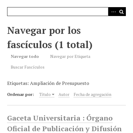
i
n
c
i
Navegar por los
p
a
fascículos (1 total)
l
Navegar todo
Navegar por Etiqueta
Buscar Fascículos
Etiquetas: Ampliación de Presupuesto
Ordenar por:
Título
Autor
Fecha de agregación
Gaceta Universitaria : Órgano
Oficial de Publicación y Difusión