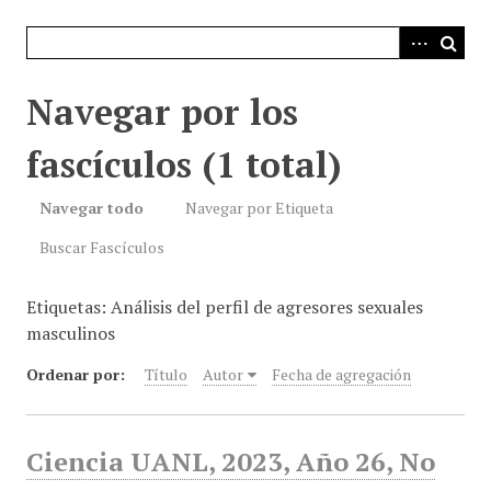
i
n
c
i
Navegar por los
p
a
fascículos (1 total)
l
Navegar todo
Navegar por Etiqueta
Buscar Fascículos
Etiquetas: Análisis del perfil de agresores sexuales
masculinos
Ordenar por:
Título
Autor
Fecha de agregación
Ciencia UANL, 2023, Año 26, No