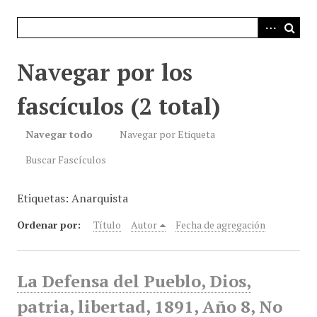
i
n
c
i
Navegar por los
p
a
fascículos (2 total)
l
Navegar todo
Navegar por Etiqueta
Buscar Fascículos
Etiquetas: Anarquista
Ordenar por:
Título
Autor
Fecha de agregación
La Defensa del Pueblo, Dios,
patria, libertad, 1891, Año 8, No