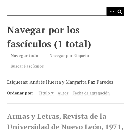
i
n
c
i
Navegar por los
p
a
fascículos (1 total)
l
Navegar todo
Navegar por Etiqueta
Buscar Fascículos
Etiquetas: Andrés Huerta y Margarita Paz Paredes
Ordenar por:
Título
Autor
Fecha de agregación
Armas y Letras, Revista de la
Universidad de Nuevo León, 1971,