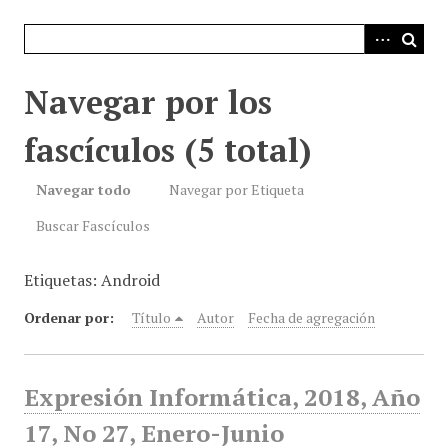
i
n
c
i
Navegar por los
p
a
fascículos (5 total)
l
Navegar todo
Navegar por Etiqueta
Buscar Fascículos
Etiquetas: Android
Ordenar por:
Título
Autor
Fecha de agregación
Expresión Informática, 2018, Año
17, No 27, Enero-Junio