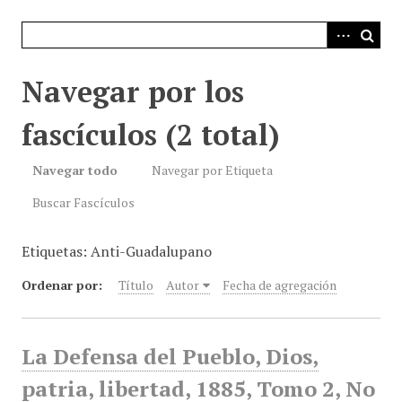
i
n
c
i
Navegar por los
p
a
fascículos (2 total)
l
Navegar todo
Navegar por Etiqueta
Buscar Fascículos
Etiquetas: Anti-Guadalupano
Ordenar por:
Título
Autor
Fecha de agregación
La Defensa del Pueblo, Dios,
patria, libertad, 1885, Tomo 2, No