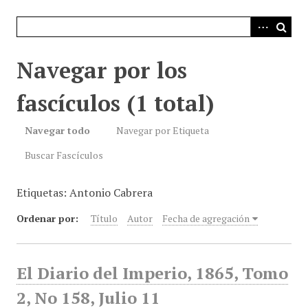
i
n
c
i
Navegar por los
p
a
fascículos (1 total)
l
Navegar todo
Navegar por Etiqueta
Buscar Fascículos
Etiquetas: Antonio Cabrera
Ordenar por:
Título
Autor
Fecha de agregación
El Diario del Imperio, 1865, Tomo
2, No 158, Julio 11