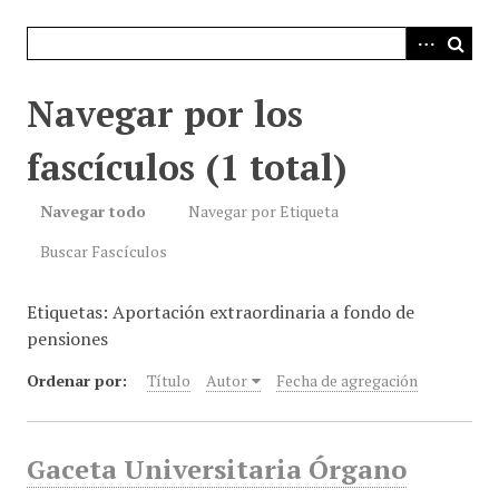
i
n
c
i
Navegar por los
p
a
fascículos (1 total)
l
Navegar todo
Navegar por Etiqueta
Buscar Fascículos
Etiquetas: Aportación extraordinaria a fondo de
pensiones
Ordenar por:
Título
Autor
Fecha de agregación
Gaceta Universitaria Órgano