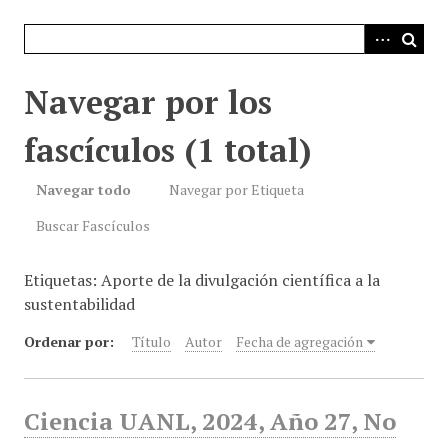
i
n
c
i
Navegar por los
p
a
fascículos (1 total)
l
Navegar todo
Navegar por Etiqueta
Buscar Fascículos
Etiquetas: Aporte de la divulgación científica a la
sustentabilidad
Ordenar por:
Título
Autor
Fecha de agregación
Ciencia UANL, 2024, Año 27, No