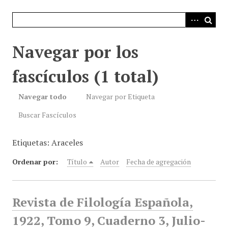
i
n
c
i
Navegar por los
p
a
fascículos (1 total)
l
Navegar todo
Navegar por Etiqueta
Buscar Fascículos
Etiquetas: Araceles
Ordenar por:
Título
Autor
Fecha de agregación
Revista de Filología Española,
1922, Tomo 9, Cuaderno 3, Julio-