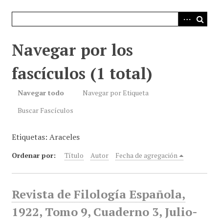
i
n
c
i
Navegar por los
p
a
fascículos (1 total)
l
Navegar todo
Navegar por Etiqueta
Buscar Fascículos
Etiquetas: Araceles
Ordenar por:
Título
Autor
Fecha de agregación
Revista de Filología Española,
1922, Tomo 9, Cuaderno 3, Julio-