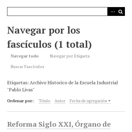
i
n
c
i
Navegar por los
p
a
fascículos (1 total)
l
Navegar todo
Navegar por Etiqueta
Buscar Fascículos
Etiquetas: Archivo Historico de la Escuela Industrial
"Pablo Livas"
Ordenar por:
Título
Autor
Fecha de agregación
Reforma Siglo XXI, Órgano de