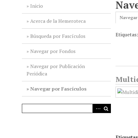
Nave
i
Inicio
n
Navegar
c
Acerca de la Hemeroteca
i
Etiquetas:
p
Búsqueda por Fascículos
a
l
Navegar por Fondos
Navegar por Publicación
Periódica
Multid
Navegar por Fascículos
Etiquetas