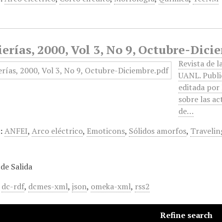
erías, 2000, Vol 3, No 9, Octubre-Dici
Revista de l
UANL. Public
editada por
sobre las ac
de…
:
ANFEI
,
Arco eléctrico
,
Emoticons
,
Sólidos amorfos
,
Travelin
de Salida
,
dc-rdf
,
dcmes-xml
,
json
,
omeka-xml
,
rss2
Refine search