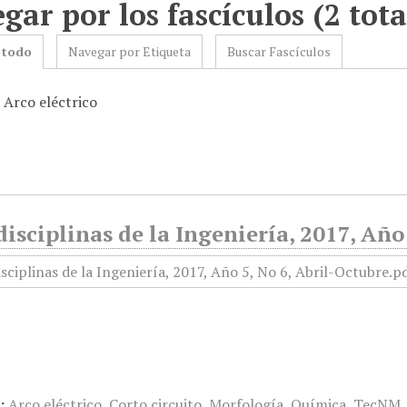
gar por los fascículos (2 tota
 todo
Navegar por Etiqueta
Buscar Fascículos
 Arco eléctrico
isciplinas de la Ingeniería, 2017, Año
:
Arco eléctrico
,
Corto circuito
,
Morfología
,
Química
,
TecNM