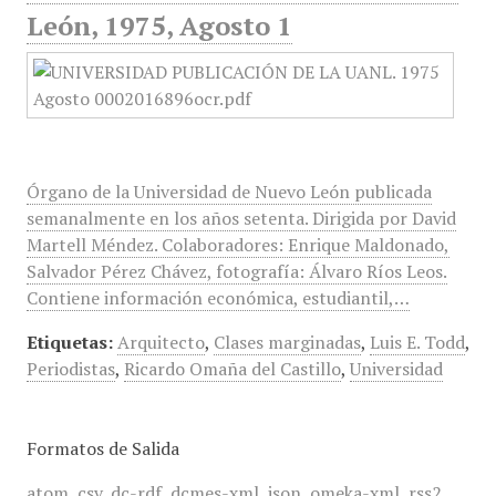
León, 1975, Agosto 1
Órgano de la Universidad de Nuevo León publicada
semanalmente en los años setenta. Dirigida por David
Martell Méndez. Colaboradores: Enrique Maldonado,
Salvador Pérez Chávez, fotografía: Álvaro Ríos Leos.
Contiene información económica, estudiantil,…
Etiquetas:
Arquitecto
,
Clases marginadas
,
Luis E. Todd
,
Periodistas
,
Ricardo Omaña del Castillo
,
Universidad
Formatos de Salida
atom
,
csv
,
dc-rdf
,
dcmes-xml
,
json
,
omeka-xml
,
rss2