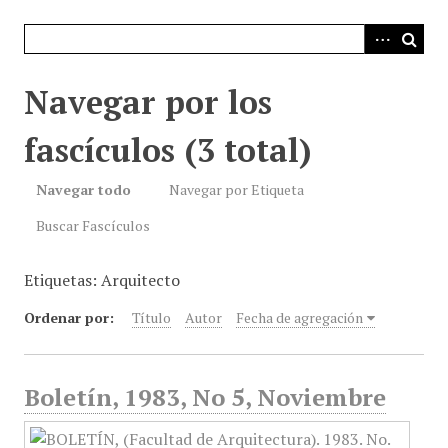
i
n
c
i
Navegar por los
p
a
fascículos (3 total)
l
Navegar todo
Navegar por Etiqueta
Buscar Fascículos
Etiquetas: Arquitecto
Ordenar por:
Título
Autor
Fecha de agregación
Boletín, 1983, No 5, Noviembre